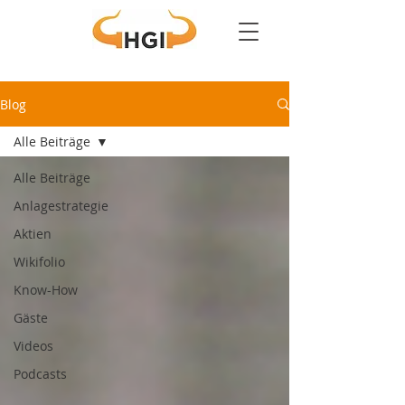
Blog
Alle Beiträge
Alle Beiträge
Anlagestrategie
Aktien
Wikifolio
Know-How
Gäste
Videos
Podcasts