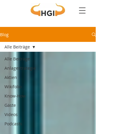
Blog
Alle Beiträge
Alle Beiträge
Anlagestrategie
Aktien
Wikifolio
Know-How
Gäste
Videos
Podcasts