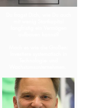
Du fragst Dich, wie Du auch
mit wenig Startkapital
langfristig ein Vermögen
aufbauen kannst?
Mach es wie die Großen:
Investiere systematisch in
Technologie- und
Wachstumsunternehmen.