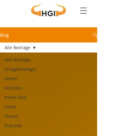
Blog
Alle Beiträge
Alle Beiträge
Anlagestrategie
Aktien
Wikifolio
Know-How
Gäste
Videos
Podcasts