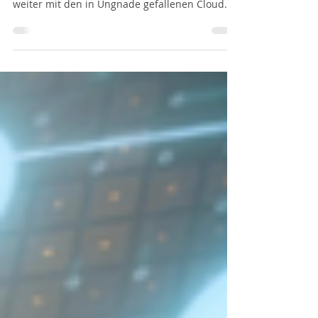
Aktien?
2022 war ein desaströses Jahr für SaaS
(Software As A Service) Aktien. Wie geht es 2023
weiter mit den in Ungnade gefallenen Cloud
Titeln?