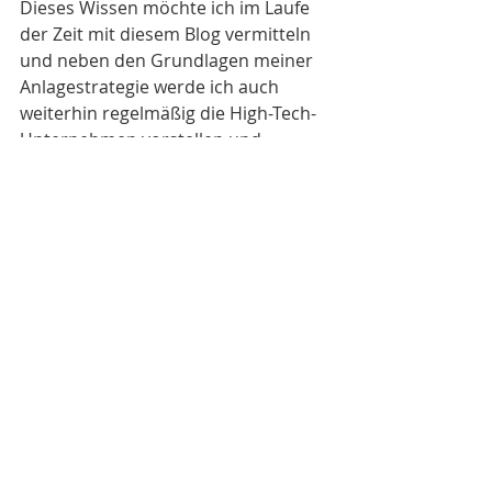
Dieses Wissen möchte ich im Laufe 
der Zeit mit diesem Blog vermitteln 
und neben den Grundlagen meiner 
Anlagestrategie werde ich auch 
weiterhin regelmäßig die High-Tech-
Unternehmen vorstellen und 
laufend beobachten, in die ich 
investiere.
Aber mir ist natürlich klar, dass nicht 
jeder Leser die nötige Zeit oder das 
Interesse mitbringt, welches nötig 
ist, um nachhaltig mit der 
Verwaltung eines eigenen 
Aktiendepots erfolgreich zu sein.
Für solche Leser biete ich zwei 
unterschiedliche Ansätze an, mit mir 
gemeinsam  zu investieren: mein 