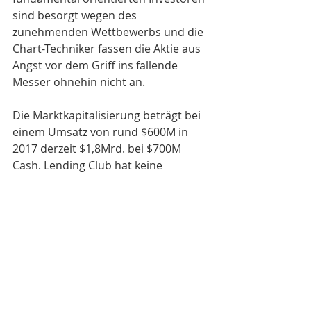
sind besorgt wegen des 
zunehmenden Wettbewerbs und die 
Chart-Techniker fassen die Aktie aus 
Angst vor dem Griff ins fallende 
Messer ohnehin nicht an.
Die Marktkapitalisierung beträgt bei 
einem Umsatz von rund $600M in 
2017 derzeit $1,8Mrd. bei $700M 
Cash. Lending Club hat keine 
Schulden. Ich denke hier kann man 
nun vorsichtig einsteigen. Vorsichtig 
heisst für mich nur eine kleinere 
Position jetzt kaufen und erstmal die 
nächsten Monate und Quartale 
abwarten, ob die weitere 
Entwicklung so verläuft wie von mir 
erwartet. 