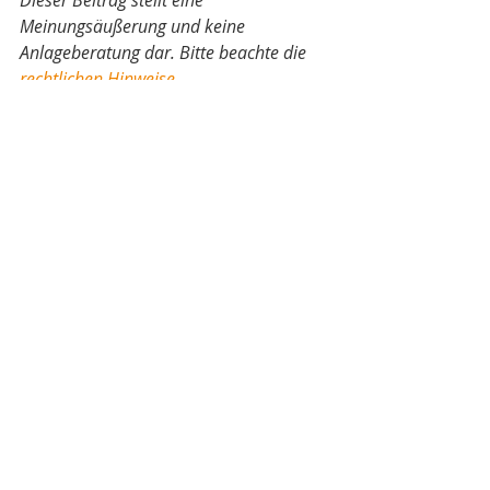
Meinungsäußerung und keine 
Anlageberatung dar. Bitte beachte die
rechtlichen Hinweise
.
Netflix
Disney
Aktien
Aktuelle Beiträge
Alle ansehen