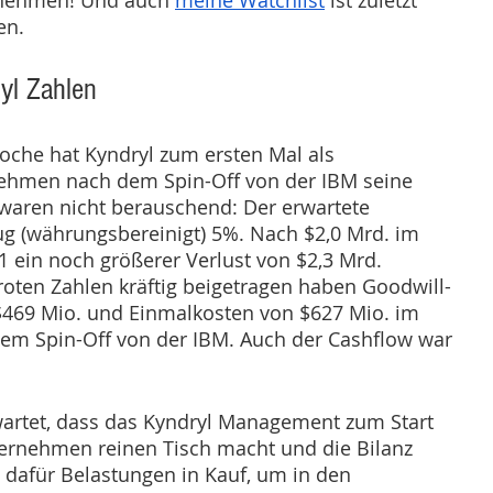
nehmen! Und auch 
meine Watchlist
 ist zuletzt 
n.  
yl Zahlen
che hat Kyndryl zum ersten Mal als 
hmen nach dem Spin-Off von der IBM seine 
 waren nicht berauschend: Der erwartete 
g (währungsbereinigt) 5%. Nach $2,0 Mrd. im 
1 ein noch größerer Verlust von $2,3 Mrd. 
oten Zahlen kräftig beigetragen haben Goodwill-
469 Mio. und Einmalkosten von $627 Mio. im 
 Spin-Off von der IBM. Auch der Cashflow war 
artet, dass das Kyndryl Management zum Start 
ernehmen reinen Tisch macht und die Bilanz 
dafür Belastungen in Kauf, um in den 