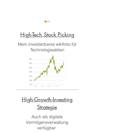
High-Tech Stock Picking​
Mein investierbares wikifolio für
Technologieaktien
Wo der Markt wegsieht: Angi &
Zu Gast bei echtgeld.t
IAC im Check – echtgeld.tv
PayPal, Palantir und 
Interview
High-Growth-Investing
Strategie
Auch als digitale
Vermögensverwaltung
verfügbar