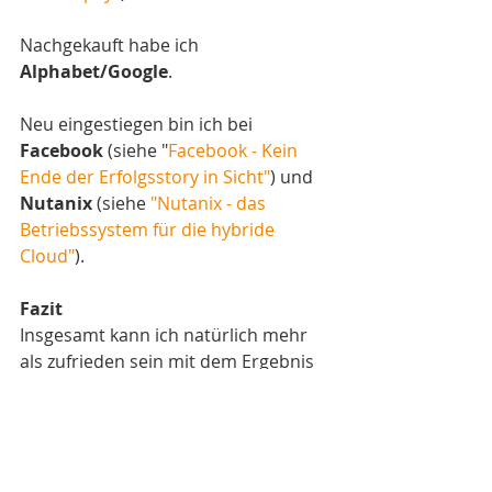
Nachgekauft habe ich 
Alphabet/Google
.
Neu eingestiegen bin ich bei 
Facebook
 (siehe "
Facebook - Kein 
Ende der Erfolgsstory in Sicht"
) und 
Nutanix
 (siehe 
"Nutanix - das 
Betriebssystem für die hybride 
Cloud"
). 
Fazit
Insgesamt kann ich natürlich mehr 
als zufrieden sein mit dem Ergebnis 
meiner High-Tech-Investments im 
bisherigen Börsenjahr 2017. Eine 
Outperformance von 19% (Wikifolio) 
bzw. 16% (INVESTORY) ist schon 