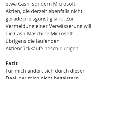
etwa Cash, sondern Microsoft-
Aktien, die derzeit ebenfalls nicht 
gerade preisgünstig sind. Zur 
Vermeidung einer Verwässerung will 
die Cash-Maschine Microsoft 
übrigens die laufenden 
Aktienrückkäufe beschleunigen. 
Fazit
Für mich ändert sich durch diesen 
Deal, der mich nicht begeistern 
kann, nichts an meiner positiven 
Grundeinschätzung zu Microsoft. 
Seit meinem viel gelesenen Blog-
Beitrag zur 
Wiederauferstehung von 
Microsoft in der Cloud
 ist der Kurs 
allerdings nochmals deutlich 
gestiegen. Für mich ist Microsoft 
aktuell nur noch eine langfristige 