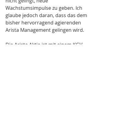
nicht gelingt, neue 
Wachstumsimpulse zu geben. Ich 
glaube jedoch daran, dass das dem 
bisher hervorragend agierenden 
Arista Management gelingen wird. 
Die Arista Aktie ist mit einem KGV 
von gut 30 auf Basis der geschätzten 
Zahlen für 2019 fair bewertet.
Antizyklische Investoren bekommen 
hier in den kommenden Wochen 
eventuell eine Einstiegsgelegenheit. 
Was wir gerade sehen ist für mich 
vor allem eine dringend notwendige 
Konsolidierung nach der über 70% 
Rallye seit Jahresbeginn.
Aber die Unsicherheit ist gestiegen 