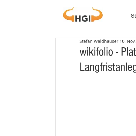
St
Stefan Waldhauser
10. Nov
wikifolio - Pla
Langfristanle