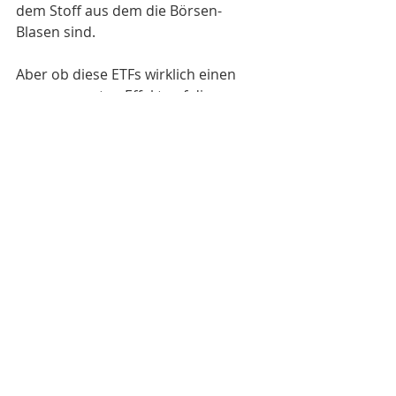
dem Stoff aus dem die Börsen-
Blasen sind. 
Aber ob diese ETFs wirklich einen 
nennenswerten Effekt auf die 
Kursentwicklung der Tech-Riesen 
haben, das weiss ich nicht. Daher 
möchte ich auch gar nicht weiter 
spekulieren, ob es tatsächlich einen 
sich selbst verstärkenden Trend 
durch passive Investmentstrategien 
gibt oder nicht. Ich weiß es nicht.
Halten wir uns bis auf Weiteres an 
die Fakten:
Und Fakt ist, dass der 
MSCI World 
Information Technology Sector 
Index
 genauso wie der 
NASDAQ 100 