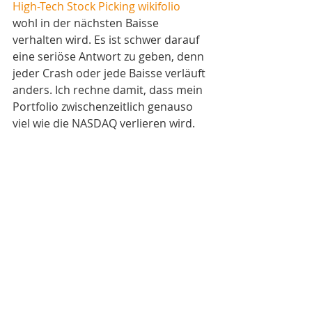
High-Tech Stock Picking wikifolio
wohl in der nächsten Baisse 
verhalten wird. Es ist schwer darauf 
eine seriöse Antwort zu geben, denn 
jeder Crash oder jede Baisse verläuft 
anders. Ich rechne damit, dass mein 
Portfolio zwischenzeitlich genauso 
viel wie die NASDAQ verlieren wird. 
Denn ich verzichte bewusst auf 
Stopkurse, sondern arbeite beim 
Umgang mit Buchverlusten mit 
meiner 
Rule-of-30
.
Aber ich gehe davon aus, dass sich 
die Aktien der qualitativ 
hochwertigen 
Wachstumsunternehmen in meinem 
Portfolio viel schneller als der 
Gesamtmarkt wieder erholen 