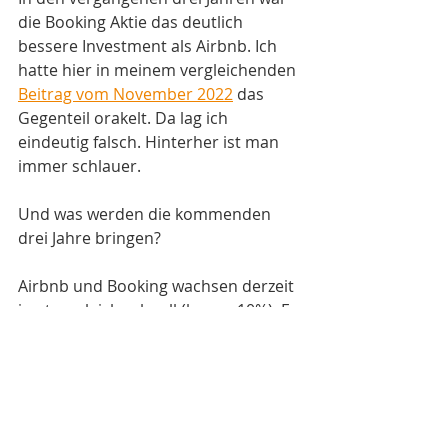
die Booking Aktie das deutlich 
bessere Investment als Airbnb. Ich 
hatte hier in meinem vergleichenden 
Beitrag vom November 2022
 das 
Gegenteil orakelt. Da lag ich 
eindeutig falsch. Hinterher ist man 
immer schlauer.
Und was werden die kommenden 
drei Jahre bringen? 
Airbnb und Booking wachsen derzeit 
in etwa gleich schnell (knapp 10%). Es 
ist schon erstaunlich, dass Booking 
in den vergangenen Jahren diese 
Wachstumsraten halten konnte, 
obwohl man mehr als doppelt so 
groß ist wie Airbnb. Beide 