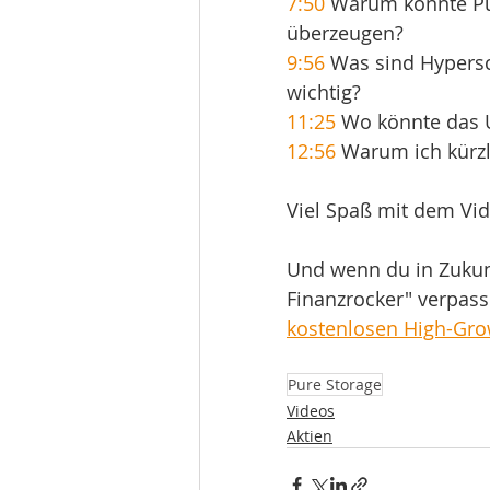
7:50
 Warum konnte Pur
überzeugen? 
9:56
 Was sind Hypersc
wichtig? 
11:25
 Wo könnte das 
12:56
 Warum ich kürzl
Viel Spaß mit dem Vid
Und wenn du in Zukunf
Finanzrocker" verpass
kostenlosen High-Gro
Pure Storage
Videos
Aktien