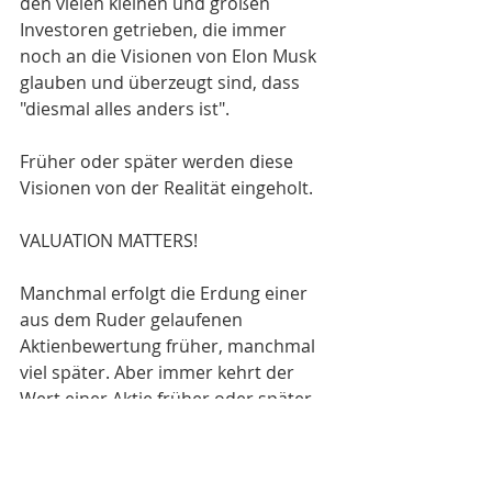
den vielen kleinen und großen 
Investoren getrieben, die immer 
noch an die Visionen von Elon Musk 
glauben und überzeugt sind, dass 
"diesmal alles anders ist".
Früher oder später werden diese 
Visionen von der Realität eingeholt. 
VALUATION MATTERS! 
Manchmal erfolgt die Erdung einer 
aus dem Ruder gelaufenen 
Aktienbewertung früher, manchmal 
viel später. Aber immer kehrt der 
Wert einer Aktie früher oder später 
zum Wert des Unternehmens in der 
realen Welt zurück. Ich könnte mir 
vorstellen, dass dies bei Tesla im 