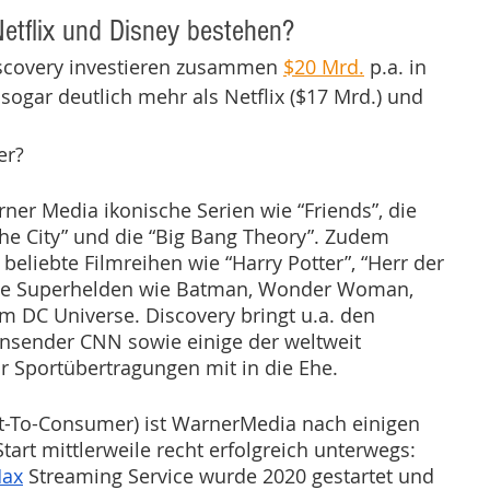
tflix und Disney bestehen? 
covery investieren zusammen 
$20 Mrd.
 p.a. in 
 sogar deutlich mehr als Netflix ($17 Mrd.) und 
er? 
rner Media ikonische Serien wie “Friends”, die 
the City” und die “Big Bang Theory”. Zudem 
eliebte Filmreihen wie “Harry Potter”, “Herr der 
 die Superhelden wie Batman, Wonder Woman, 
 DC Universe. Discovery bringt u.a. den 
nsender CNN sowie einige der weltweit 
ür Sportübertragungen mit in die Ehe.
t-To-Consumer) ist WarnerMedia nach einigen 
art mittlerweile recht erfolgreich unterwegs:  
ax
 Streaming Service wurde 2020 gestartet und 