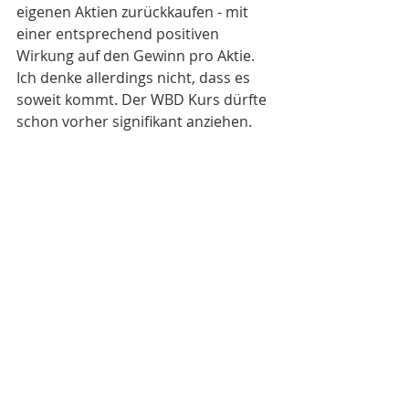
eigenen Aktien zurückkaufen - mit 
einer entsprechend positiven 
Wirkung auf den Gewinn pro Aktie. 
Ich denke allerdings nicht, dass es 
soweit kommt. Der WBD Kurs dürfte 
schon vorher signifikant anziehen. 
Fazit
Es gibt viele gute Gründe, WBD 
Aktien zu kaufen. 
Die Spekulation auf eine 
Aufspaltung, die wohl der Auslöser 
für die jüngste Kurserholung war,  
gehört für mich jedoch nicht dazu.
David Zaslav und sein CFO Gunar 
Wiedenfels haben sich unbeliebt 