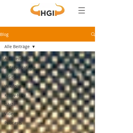
Blog
Alle Beiträge
Alle Beiträge
Anlagestrategie
Aktien
Wikifolio
Know-How
Gäste
Videos
Podcasts