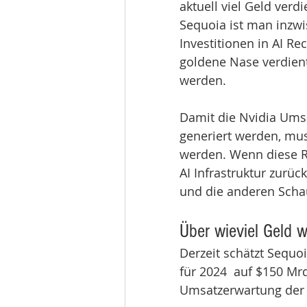
aktuell viel Geld ver
Sequoia ist man inzwi
Investitionen in AI Re
goldene Nase verdient
werden.
Damit die Nvidia Umsä
generiert werden, mus
werden. Wenn diese Re
AI Infrastruktur zurüc
und die anderen Schau
Über wieviel Geld w
Derzeit schätzt Sequo
für 2024  auf $150 Mrd
Umsatzerwartung der 