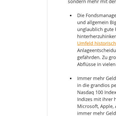
sondern mehr mit den
Die Fondsmanager 
und allgemein Big 
unglaublich gute 
hinterherzuhinke
Umfeld historisc
Anlageentscheidun
gefährden. Zu gro
Abflüsse in vielen
Immer mehr Gelder
in die grandios p
Nasdaq 100 Index.
Indizes mit ihrer 
Microsoft, Apple,
immer mehr Geld i