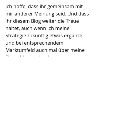
Ich hoffe, dass ihr gemeinsam mit 
mir anderer Meinung seid. Und dass 
ihr diesem Blog weiter die Treue 
haltet, auch wenn ich meine 
Strategie zukünftig etwas ergänze 
und bei entsprechendem 
Marktumfeld auch mal über meine 
Short-Ideen schreibe. 
Ich bin selbst gespannt, zu welchen 
Ergebnissen das langfristig führt. 
Mein Ziel bleibt natürlich wie bisher 
auch, eine überdurchschnittliche 
Rendite zu erzielen und die 
Entstehung für Euch 100% 
transparent zu machen. 
Erfahrene Hedgefonds Manager 