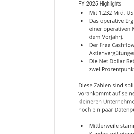
FY 2025 Highlights
Mit 1,232 Mrd. U
Das operative Erg
einer operativen
dem Vorjahr).
Der Free Cashflo
Aktienvergütunge
Die Net Dollar Re
zwei Prozentpunkt
Diese Zahlen sind soli
vorankommt auf sein
kleineren Unternehmen
noch ein paar Datenp
Mittlerweile sta
Kunden mit einem