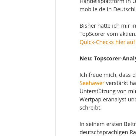
Handelsplattform in U
mobile.de in Deutsch
Bisher hatte ich mir 
TopScorer vom aktie
Quick-Checks hier au
Neu: Topscorer-Anal
Ich freue mich, dass 
Seehawer
 verstärkt h
Unterstützung von mir)
Wertpapieranalyst und 
schreibt.
In seinem ersten Beitr
deutschsprachigen Ra