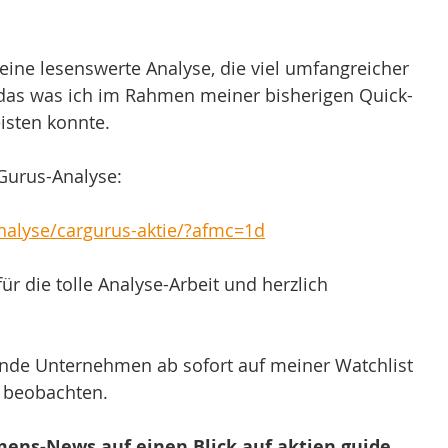
ne lesenswerte Analyse, die viel umfangreicher 
s das was ich im Rahmen meiner bisherigen Quick-
eisten konnte.
rGurus-Analyse:
analyse/cargurus-aktie/?afmc=1d
ür die tolle Analyse-Arbeit und herzlich 
!
nde Unternehmen ab sofort auf meiner Watchlist 
 beobachten. 
ens-News auf einen Blick auf aktien.guide