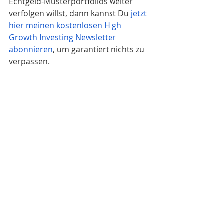
Echtgeld-Musterportfolios weiter 
verfolgen willst, 
dann kannst Du
jetzt 
hier meinen kostenlosen High 
Growth Investing Newsletter 
abonnieren
, um garantiert nichts zu 
verpassen. 
Disclaimer: Ich will und darf hier und auch 
via E-Mail, Telefon oder auf anderen Kanälen 
keine wie auch immer geartete 
Anlageberatung, Anlagevermittlung oder 
sonstige erlaubnispflichtige Dienstleistungen 
für Euch erbringen. Die auf meinem Blog 
veröffentlichten Informationen sollten nicht 
an erster Stelle und als Grundlage für eine 
Anlageentscheidung benutzt werden, da z.B. 
die Berücksichtigung Deines individuellen 
Anlegerprofils völlig ausser Acht gelassen 
wird. Dies ist jedoch unabdingbare 
Voraussetzung für eine professionelle und 
fundierte Anlageberatung. Bitte bedenke 
dies bei Deiner Anlageentscheidung und 
verlasse Dich nicht alleine auf die 
Informationen aus dieser Webseite oder 