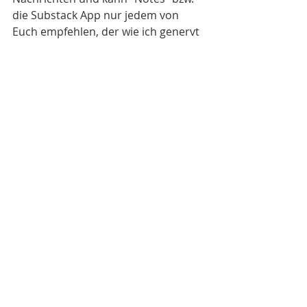
die Substack App nur jedem von 
Euch empfehlen, der wie ich genervt 
ist von den aktuellen Entwicklungen 
auf X, Instagram oder Threads. 
Ich selbst werde ab sofort meine 
Kurznachrichten über wissenswerte 
News rund um Tech-Aktien jedenfalls 
auch auf Notes bzw. Substack 
posten. Ich freue mich, wenn Du mir 
zukünftig auch dort folgst: 
Auf Substack folgen
P.S. Selbstverständlich bedeutet 
mein englischsprachiges 
Engagement auf Substack nicht, dass 
ich meinen eigenen 